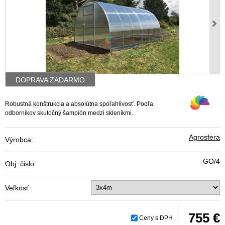
DOPRAVA ZADARMO
Robustná konštrukcia a absolútna spoľahlivosť. Podľa
odborníkov skutočný šampión medzi skleníkmi.
Agrosfera
Výrobca:
GO/4
Obj. čislo:
Veľkosť:
755 €
Ceny s DPH