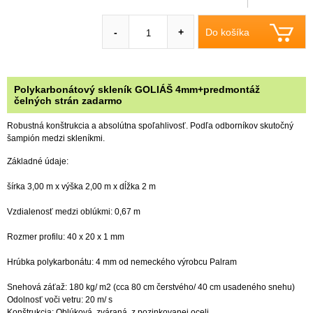
Do košíka
-
+
Polykarbonátový skleník GOLIÁŠ 4mm+predmontáž
čelných strán zadarmo
Robustná konštrukcia a absolútna spoľahlivosť. Podľa odborníkov skutočný
šampión medzi skleníkmi.
Základné údaje:
šírka 3,00 m x výška 2,00 m x dĺžka 2 m
Vzdialenosť medzi oblúkmi: 0,67 m
Rozmer profilu: 40 x 20 x 1 mm
Hrúbka polykarbonátu: 4 mm od nemeckého výrobcu Palram
Snehová záťaž: 180 kg/ m2 (cca 80 cm čerstvého/ 40 cm usadeného snehu)
Odolnosť voči vetru: 20 m/ s
Konštrukcia: Oblúková, zváraná, z pozinkovanej oceli