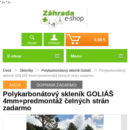
" />
" />
0,00 €
Hľadať
Prihlásiť
E-shop
Menu
Úvod
Skleníky
Polykarbonátový skleník Goliáš
Polykarbonátový
skleník GOLIÁŠ 4mm+predmontáž čelných strán zadarmo
AKCIA
DOPRAVA ZADARMO
Polykarbonátový skleník GOLIÁŠ
4mm+predmontáž čelných strán
zadarmo