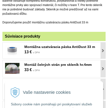
Balenie obsahuje kompletnú konštrukciu, polykarbonát a všetky potrebné
montážne prvky ako spojovací materiál, či nožičky v tvare T. Pre tento skleník
nie je potrebné budovať základy. Skleník je možné predlžovať až na vami
požadovanú dĺžku.
Doporučujeme použiť montážnu uzatváraciu pásku AntiDust 33 m
Súvisiace produkty
Montážna uzatváracia páska AntiDust 33 m
13 €
s DPH
Montáž čelných strán pre skleník hr.4mm
33 €
s DPH
VETRACIE STREŠNÉ OKNO PRE SKLENÍKY
AGROSFERA
Vaše nastavenie cookies
41 €
s DPH
Súbory cookie nám pomáhajú pri poskytovaní služieb
AUTOMATICKÝ OTVÁRAČ SKLENÍKOVÝCH