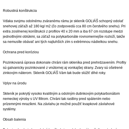
Robustná konštrukcia
Vďaka svojmu odolnému zváranému rámu je skleník GOLIÁŠ schopný odolať
snehovej záťaži až 180 kg/ m2 (čo zodpovedá cca 80 cm čerstvého snehu). Pri
extra zosilnenej konštrukcii z profilov 40 x 20 mm a iba 67 cm rozstupe medzi
jednotlivými oblúkmi, sa záťaž na polykarbonáte rovnomernejšie rozloží, takže
sa nemusíte obávať ani tých najtuhších zím s extrémnou nádielkou snehu.
Ochrana pred koróziou
Pozinkovaná úprava dokonale chráni rám skleníka pred prehrdzavením. Profily
sú galvanicky pozinkované z vnútornej aj vonkajšej strany. Zvary sú ošetrené
zinkovým náterom. Skleník GOLIÁŠ Vám tak bude slúžiť dlhé roky.
Vplyv na úrodu
Skleník je pokrytý vysoko kvalitným a odolným dutinkovým polykarbonátom
nemeckej výroby s UV filtrom. Chráni tak rastliny pred spálením nebo
prízemnými mrazíkmi. Na závlahu je možné použiť kvapkové závlahové
systémy.
Obsah balenia