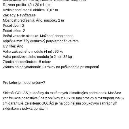
Rozmer profilu: 40 x 20 x 1 mm
Vzdialenosť medzi oblúkmi: 0,67 m
Základy: Nevyžaduje
Možnosť predĺženia: Áno, násobky 2 m
Počet dverí: 2
Počet okien: 2
Boční vetracie okienko: Možnosť doobjednať
Výplň: 4 mm. číry dutinkový polykarbonát Palram
UV filter: Áno
Váha základného modulu (4 m) : 96 kg
Váha predlžovacieho modulu (o 2 m) : 32 kg
Záruka na konštrukciu: 5 rokov
Záruka na polykarbonát: 10 rokov na poškodenie pri krupobití
Pre koho je model určený?
Skleník GOLIÁŠ je ideálny do extrémnych klimatických podmienok. Masívna
konštrukcia pozostávajúca z oblúkov z 40 x 20 mm profilov s rozstupom iba 67
cm garantuje, že skleník GOLIÁŠ je najodolnejším oblúkovým záhradným
skleníkom s polykarbonátom.