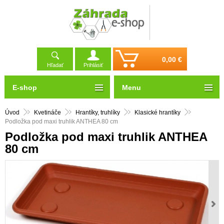
0,00 €
Hľadať
Prihlásiť
E-shop
Menu
Úvod
Kvetináče
Hrantíky, truhlíky
Klasické hrantíky
Podložka pod maxi truhlik ANTHEA 80 cm
Podložka pod maxi truhlik ANTHEA
80 cm