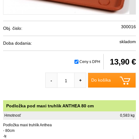
300016
Obj. čislo:
skladom
Doba dodania:
13,90 €
Ceny s DPH
Do košíka
-
+
Podložka pod maxi truhlik ANTHEA 80 cm
Hmotnosť
0,583 kg
Podložka maxi truhlík Anthea
- 80cm
-terakotová