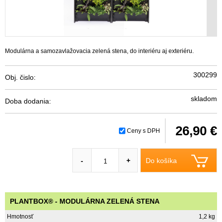
Modulárna a samozavlažovacia zelená stena, do interiéru aj exteriéru.
300299
Obj. čislo:
skladom
Doba dodania:
26,90 €
Ceny s DPH
Do košíka
-
+
PLANTBOX® - MODULÁRNA ZELENÁ STENA
Hmotnosť
1,2 kg