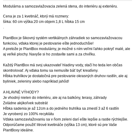
Modulárna a samozavlažovacia zelená stena, do interiéru aj exteriéru.
Cena je za 1 kvetináč, ktorý má rozmery:
šírka: 60 cm výška:20 cm objem:1,8 L hĺbka 15 cm
.
PlantBox je šikovný systém vertikálnych záhradiek so samozavlažovacou
funkciou, vďaka ktorej je pestovanie ešte jednoduchšie!
A pretože je PlantBox modulárny, je možné s ním veľmi ľahko pokryť malé, ale
aj veľké plochy. Navyše si ho zostavíte sami a za chvíľku.
Každý PlantBox má svoj ukazovateľ hladiny vody, stačí ho teda len občas
skontrolovať. Aj vďaka tomu sa nemusíte báť byť kreatívny.
Hĺbka truhlíkov je dostatočná pre pestovanie okrasných druhov rastlín, ale aj
byliniek, zeleniny alebo napríklad jahôd!
A HLAVNÉ VÝHODY?
Je vhodný nielen do interiéru, ale aj na balkóny, terasy, záhrady
Zvládne akýkoľvek substrát
Hĺbka sadenia je až 12cm a do jedného truhlíka sa zmestí 3 až 6 rastlín
Je vyrobený zo 100% recyklátu
Vďaka samozavlažovaniu sa v ňom zeleni darí ešte lepšie a rastie rýchlejšie.
Odporúčame použiť litrové kvetináče (výška 13 cm), ktoré sú pre Vaše
PlantBoxy ideálne.