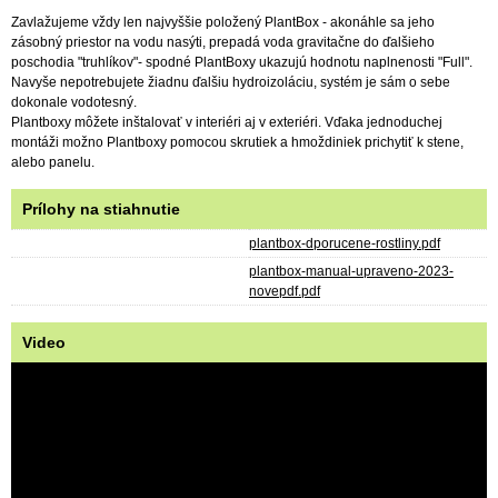
Zavlažujeme vždy len najvyššie položený PlantBox - akonáhle sa jeho
zásobný priestor na vodu nasýti, prepadá voda gravitačne do ďalšieho
poschodia "truhlíkov"- spodné PlantBoxy ukazujú hodnotu naplnenosti "Full".
Navyše nepotrebujete žiadnu ďalšiu hydroizoláciu, systém je sám o sebe
dokonale vodotesný.
Plantboxy môžete inštalovať v interiéri aj v exteriéri. Vďaka jednoduchej
montáži možno Plantboxy pomocou skrutiek a hmoždiniek prichytiť k stene,
alebo panelu.
Prílohy na stiahnutie
plantbox-dporucene-rostliny.pdf
plantbox-manual-upraveno-2023-
novepdf.pdf
Video