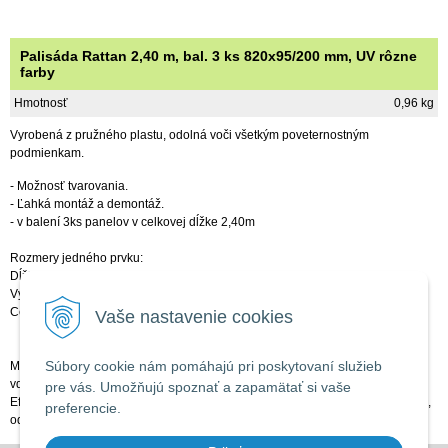
Palisáda Rattan 2,40 m, bal. 3 ks 820x95/200 mm, UV rôzne
farby
Hmotnosť
0,96 kg
Vyrobená z pružného plastu, odolná voči všetkým poveternostným
podmienkam.
- Možnosť tvarovania.
- Ľahká montáž a demontáž.
- v balení 3ks panelov v celkovej dĺžke 2,40m
Rozmery jedného prvku:
Dĺžka: 80 cm
Výška viditeľnej časti: 9,5 cm
Celková výška: 20 cm
Vaše nastavenie cookies
Súbory cookie nám pomáhajú pri poskytovaní služieb
Môžete ju ľubovoľne ohýbať vo vodorovnej rovine, tvoriť oblúky, kolesa a
vďaka jednoduchej montáži ju zvládne namontovať každý.
pre vás. Umožňujú spoznať a zapamätať si vaše
Efektným spôsobom oddeľuje jednotlivé tematické časti a rastliny na záhrade,
preferencie.
oddeľuje trávniky od záhonov, živého plotu.