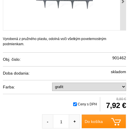
Vyrobená z pružného plastu, odolná voči všetkým poveternostným
podmienkam.
901462
Obj. čislo:
skladom
Doba dodania:
Farba:
8,80 €
7,92 €
Ceny s DPH
Do košíka
-
+