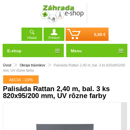
0,00 €
Hľadať
Prihlásiť
E-shop
Menu
Úvod
Okraje trávnikov
Palisáda Rattan 2,40 m, bal. 3 ks 820x95/200
mm, UV rôzne farby
AKCIA
-10%
Palisáda Rattan 2,40 m, bal. 3 ks
820x95/200 mm, UV rôzne farby