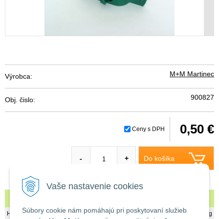
M+M Martinec
Výrobca:
900827
Obj. čislo:
0,50 €
Ceny s DPH
Do košíka
-
+
Vaše nastavenie cookies
Napinák PVC -potrebný na napnutie šponovacieho drôtu
Súbory cookie nám pomáhajú pri poskytovaní služieb
Hmotnosť
0,1 kg