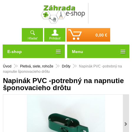
0,00 €
Hľadať
Prihlásiť
E-shop
Menu
Úvod
Pletivá, siete, rohože
Drôty
Napinák PVC -potrebný na
napnutie šponovacieho drôtu
Napinák PVC -potrebný na napnutie
šponovacieho drôtu