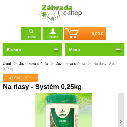
0,00 €
Hľadať
Prihlásiť
E-shop
Menu
Úvod
Jazierková chémia
Jazierková chémia
Na riasy - Systém
0,25kg
AKCIA
-10%
Na riasy - Systém 0,25kg