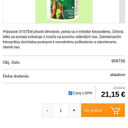
Prípravok SYSTÉM pôsobí dlhodobo, jedná sa o inhibítor fotosystému. Účinná
látka sa pomaly extrahuje z nosiča na povrchu vláknitých rias. Zablokovaním
fotosyntézy dochádza postupne k nevratnému poškodeniu a odumieraniu
stielok rias.
908726
Obj. čislo:
skladom
Doba dodania:
23,50 €
21,15 €
Ceny s DPH
Do košíka
-
+