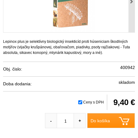
Lepinox plus je selektívny biologický insekticíd proti húseniciam škodlivých
motýľov (vijačky krušpánovej, obaľovačom, piadivky, psoty rajčiakovej - Tuta
absoluta, sikavec konopný, mlynárik kapustový, mory a iné).
400942
Obj. čislo:
skladom
Doba dodania:
9,40 €
Ceny s DPH
Do košíka
-
+