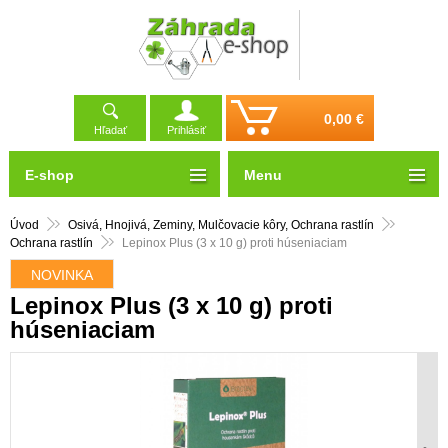
0,00 €
Hľadať
Prihlásiť
E-shop
Menu
Úvod
Osivá, Hnojivá, Zeminy, Mulčovacie kôry, Ochrana rastlín
Ochrana rastlín
Lepinox Plus (3 x 10 g) proti húseniaciam
NOVINKA
Lepinox Plus (3 x 10 g) proti
húseniaciam