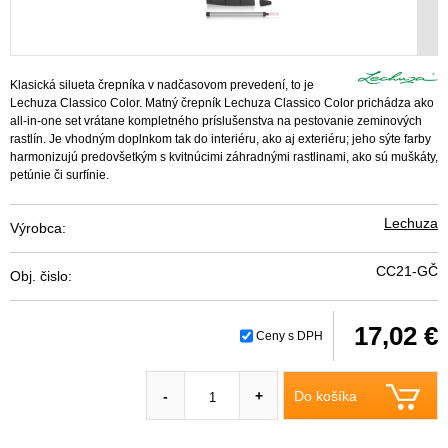
Klasická silueta črepníka v nadčasovom prevedení, to je
Lechuza Classico Color. Matný črepník Lechuza Classico Color prichádza ako
all-in-one set vrátane kompletného príslušenstva na pestovanie zeminových
rastlín. Je vhodným doplnkom tak do interiéru, ako aj exteriéru; jeho sýte farby
harmonizujú predovšetkým s kvitnúcimi záhradnými rastlinami, ako sú muškáty,
petúnie či surfínie.
Lechuza
Výrobca:
CC21-GČ
Obj. čislo:
17,02 €
Ceny s DPH
Do košíka
-
+