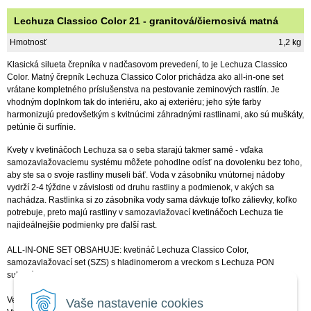
Lechuza Classico Color 21 - granitová/čiernosivá matná
Hmotnosť
1,2 kg
Klasická silueta črepníka v nadčasovom prevedení, to je Lechuza Classico
Color. Matný črepník Lechuza Classico Color prichádza ako all-in-one set
vrátane kompletného príslušenstva na pestovanie zeminových rastlín. Je
vhodným doplnkom tak do interiéru, ako aj exteriéru; jeho sýte farby
harmonizujú predovšetkým s kvitnúcimi záhradnými rastlinami, ako sú muškáty,
petúnie či surfínie.
Kvety v kvetináčoch Lechuza sa o seba starajú takmer samé - vďaka
samozavlažovaciemu systému môžete pohodlne odísť na dovolenku bez toho,
aby ste sa o svoje rastliny museli báť. Voda v zásobníku vnútornej nádoby
vydrží 2-4 týždne v závislosti od druhu rastliny a podmienok, v akých sa
nachádza. Rastlinka si zo zásobníka vody sama dávkuje toľko zálievky, koľko
potrebuje, preto majú rastliny v samozavlažovací kvetináčoch Lechuza tie
najideálnejšie podmienky pre ďalší rast.
ALL-IN-ONE SET OBSAHUJE: kvetináč Lechuza Classico Color,
samozavlažovací set (SZS) s hladinomerom a vreckom s Lechuza PON
substrátom.
Veľkosť:
Vaše nastavenie cookies