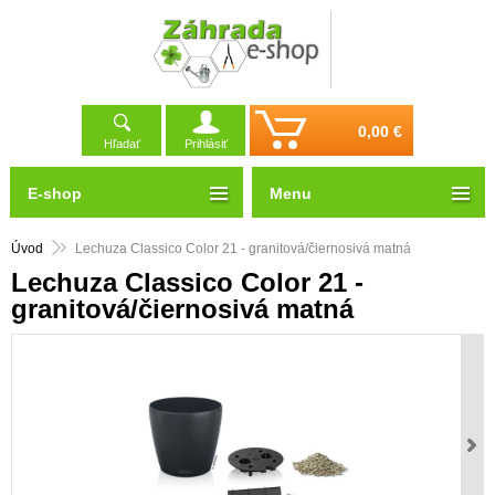
0,00 €
Hľadať
Prihlásiť
E-shop
Menu
Úvod
Lechuza Classico Color 21 - granitová/čiernosivá matná
Lechuza Classico Color 21 -
granitová/čiernosivá matná