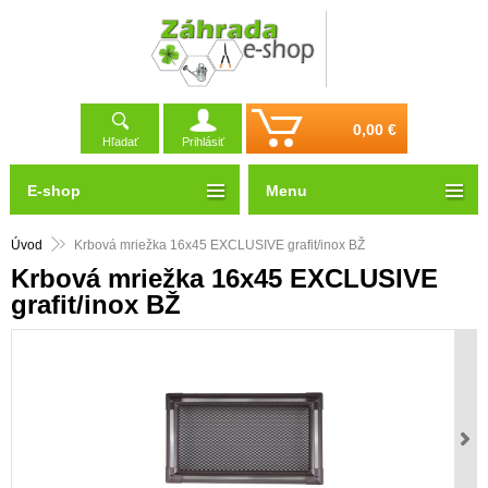
0,00 €
Hľadať
Prihlásiť
E-shop
Menu
Úvod
Krbová mriežka 16x45 EXCLUSIVE grafit/inox BŽ
Krbová mriežka 16x45 EXCLUSIVE
grafit/inox BŽ