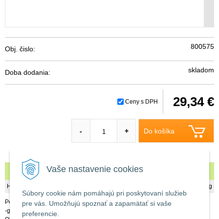
800575
Obj. čislo:
skladom
Doba dodania:
29,34 €
Ceny s DPH
Do košíka
-
+
Vaše nastavenie cookies
Krbová mriežka 16x45 EXCLUSIVE grafit/inox BŽ
Hmotnosť
0,93 kg
Súbory cookie nám pomáhajú pri poskytovaní služieb
Popis:
pre vás. Umožňujú spoznať a zapamätať si vaše
-grafit/inox prevedenie bez žalúzie
preferencie.