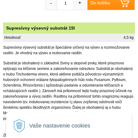
Do košíka
-
+
Supresívny výsevný substrát 15l
Hmotnosť
4,5 kg
Supresívny výsevný substrát je špeciálne určený na výsev a rozmnožovanie
rastlín. Je vhodný na výsev a rezkovanie rastlín.
Substrát je obohatený o základné živiny a stopové prvky, ktoré priaznovo
vplývajú na klíčenie semine a zakoreňovanie odrezkov. Substrát je obohatený
o hubu Trichoderma virens, ktorá aktívne potláča pôvodcov významných
hubových ochorení vrátane fytopatogénnych húb rodu Fusarium, Pythium,
Sclerotinia, Rhizoctonia ( spôsobujú padanie a odumieranie klíčiacich a
vchádzajúcich rastlín ). Zároveň má prítomnosť tejto huby priaznivý účinok na
zakoreňovanie a vývoj rastlín. Rastliny na prítomnosť tohto oragnizmu reagujú
navodením tzv. indukovanej rezistencie t.j.stavu zvýšenej odolnosti voči
širokému spektru škodlivých organizmov. Ďalej je obohatený aj o hubu
Metarhizium anisopliae, ktorá predstavuje účinnú prevenciu pred hmyzom
poškodzujúcim klíčiace a vschádzajúce rastliny.
Vaše nastavenie cookies
Zloženie: