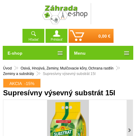
0,00 €
Hľadať
Prihlásiť
E-shop
Menu
Úvod
Osivá, Hnojivá, Zeminy, Mulčovacie kôry, Ochrana rastlín
Zeminy a substráty
Supresívny výsevný substrát 15l
AKCIA
-15%
Supresívny výsevný substrát 15l