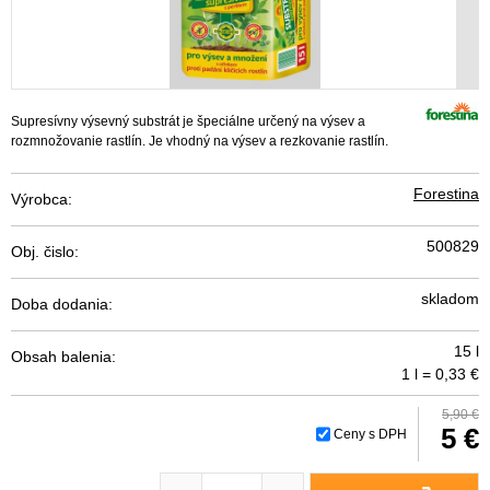
Supresívny výsevný substrát je špeciálne určený na výsev a
rozmnožovanie rastlín. Je vhodný na výsev a rezkovanie rastlín.
Forestina
Výrobca:
500829
Obj. čislo:
skladom
Doba dodania:
15 l
Obsah balenia:
1 l = 0,33 €
5,90 €
5 €
Ceny s DPH