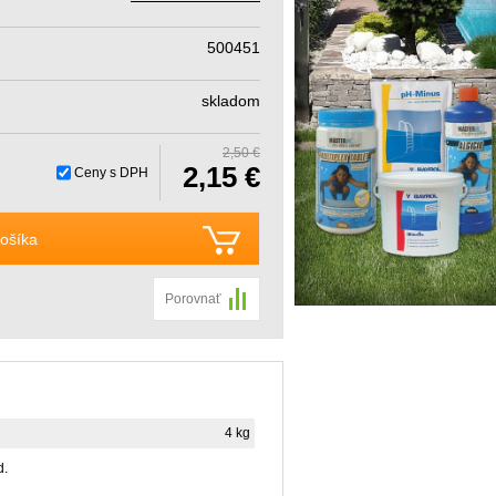
500451
skladom
2,50 €
2,15 €
Ceny s DPH
ošíka
Porovnať
4 kg
d.