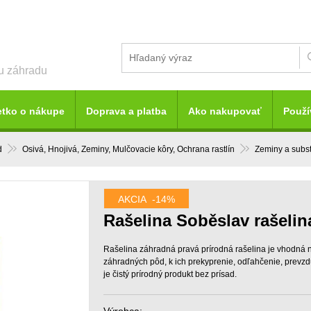
šu záhradu
etko o nákupe
Doprava a platba
Ako nakupovať
Použí
d
Osivá, Hnojivá, Zeminy, Mulčovacie kôry, Ochrana rastlín
Zeminy a subst
AKCIA
-14%
Rašelina Soběslav rašelin
Rašelina záhradná pravá prírodná rašelina je vhodná
záhradných pôd, k ich prekyprenie, odľahčenie, prevz
je čistý prírodný produkt bez prísad.