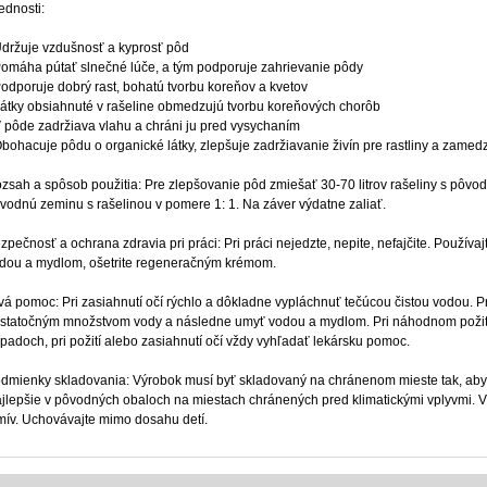
ednosti:
Udržuje vzdušnosť a kyprosť pôd
Pomáha pútať slnečné lúče, a tým podporuje zahrievanie pôdy
Podporuje dobrý rast, bohatú tvorbu koreňov a kvetov
Látky obsiahnuté v rašeline obmedzujú tvorbu koreňových chorôb
V pôde zadržiava vlahu a chráni ju pred vysychaním
Obohacuje pôdu o organické látky, zlepšuje zadržiavanie živín pre rastliny a zame
zsah a spôsob použitia: Pre zlepšovanie pôd zmiešať 30-70 litrov rašeliny s pôvo
vodnú zeminu s rašelinou v pomere 1: 1. Na záver výdatne zaliať.
zpečnosť a ochrana zdravia pri práci: Pri práci nejedzte, nepite, nefajčite. Používa
dou a mydlom, ošetrite regeneračným krémom.
vá pomoc: Pri zasiahnutí očí rýchlo a dôkladne vypláchnuť tečúcou čistou vodou. P
statočným množstvom vody a následne umyť vodou a mydlom. Pri náhodnom požití v
ípadoch, pri požití alebo zasiahnutí očí vždy vyhľadať lekársku pomoc.
dmienky skladovania: Výrobok musí byť skladovaný na chránenom mieste tak, aby n
jlepšie v pôvodných obaloch na miestach chránených pred klimatickými vplyvmi. V
mív. Uchovávajte mimo dosahu detí.