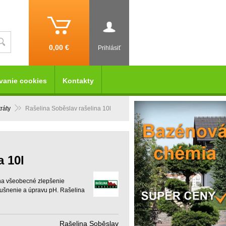
0,00 €
Prihlásiť
vanie cookies
Kontakty
ráty
Rašelina Soběslav rašelina 10l
a 10l
 na všeobecné zlepšenie
dušnenie a úpravu pH. Rašelina
Rašelina Soběslav