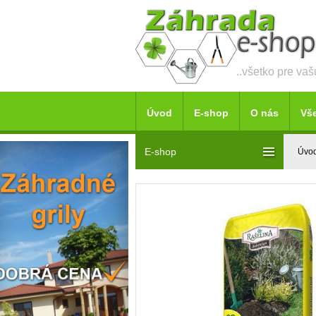
..všetko pre va
Úvod
E-shop
O nás
Vš
E-shop
Úvo