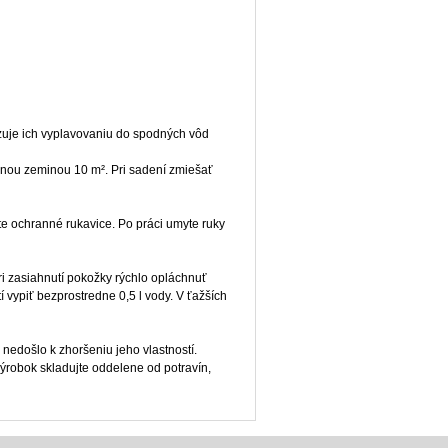
dzuje ich vyplavovaniu do spodných vôd
dnou zeminou 10 m². Pri sadení zmiešať
jte ochranné rukavice. Po práci umyte ruky
ri zasiahnutí pokožky rýchlo opláchnuť
ypiť bezprostredne 0,5 l vody. V ťažších
edošlo k zhoršeniu jeho vlastností.
ýrobok skladujte oddelene od potravín,