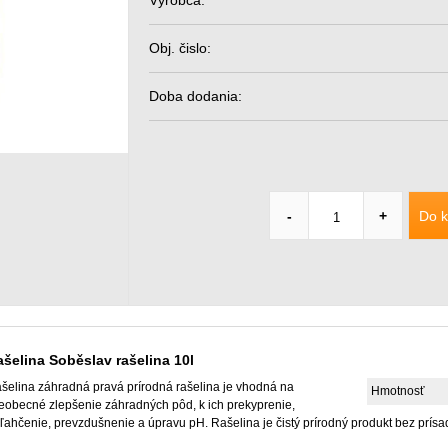
Výrobca:
Obj. čislo:
Doba dodania:
Do k
-
+
šelina Soběslav rašelina 10l
šelina záhradná pravá prírodná rašelina je vhodná na
Hmotnosť
eobecné zlepšenie záhradných pôd, k ich prekyprenie,
ľahčenie, prevzdušnenie a úpravu pH. Rašelina je čistý prírodný produkt bez prísa