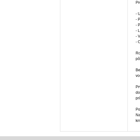
Pr
- 
- 
- 
- 
- 
- 
Ro
pô
Be
vo
Pr
do
pr
Po
Na
kr