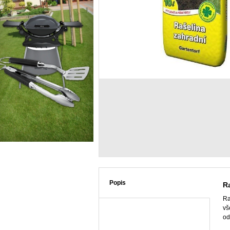
Popis
Ra
Ra
vš
od