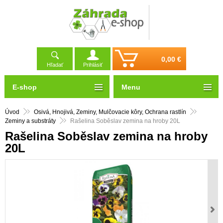
0,00 €
Hľadať
Prihlásiť
E-shop
Menu
Úvod
Osivá, Hnojivá, Zeminy, Mulčovacie kôry, Ochrana rastlín
Zeminy a substráty
Rašelina Soběslav zemina na hroby 20L
Rašelina Soběslav zemina na hroby
20L