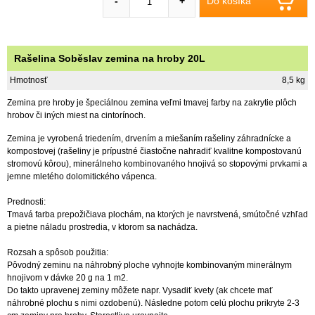
Do košíka
-
+
Rašelina Soběslav zemina na hroby 20L
Hmotnosť
8,5 kg
Zemina pre hroby je špeciálnou zemina veľmi tmavej farby na zakrytie plôch
hrobov či iných miest na cintorínoch.
Zemina je vyrobená triedením, drvením a miešaním rašeliny záhradnícke a
kompostovej (rašeliny je prípustné čiastočne nahradiť kvalitne kompostovanú
stromovú kôrou), minerálneho kombinovaného hnojivá so stopovými prvkami a
jemne mletého dolomitického vápenca.
Prednosti:
Tmavá farba prepožičiava plochám, na ktorých je navrstvená, smútočné vzhľad
a pietne náladu prostredia, v ktorom sa nachádza.
Rozsah a spôsob použitia:
Pôvodný zeminu na náhrobný ploche vyhnojte kombinovaným minerálnym
hnojivom v dávke 20 g na 1 m2.
Do takto upravenej zeminy môžete napr. Vysadiť kvety (ak chcete mať
náhrobné plochu s nimi ozdobenú). Následne potom celú plochu prikryte 2-3