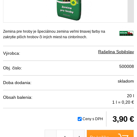
Zemina pre hroby je špeciálnou zemina veľmi tmavej farby na
zakrytie plôch hrobov či iných miest na cintorínoch.
Rašelina Soběslav
Výrobca:
500008
Obj. čislo:
skladom
Doba dodania:
20 l
Obsah balenia:
1 l = 0,20 €
3,90 €
Ceny s DPH