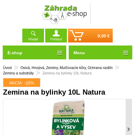
0,00 €
Hľadať
Prihlásiť
E-shop
Menu
Úvod
Osivá, Hnojivá, Zeminy, Mulčovacie kôry, Ochrana rastlín
Zeminy a substráty
Zemina na bylinky 10L Natura
AKCIA
-10%
Zemina na bylinky 10L Natura