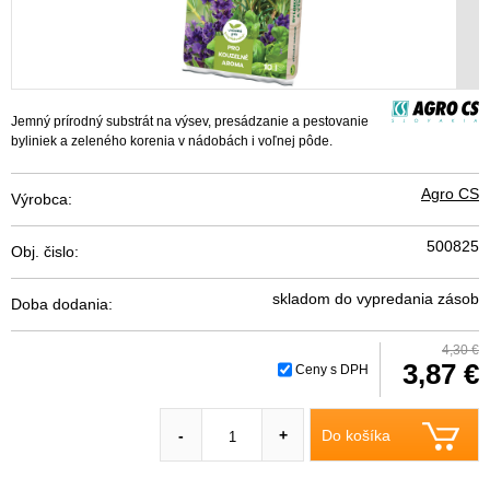
Jemný prírodný substrát na výsev, presádzanie a pestovanie
byliniek a zeleného korenia v nádobách i voľnej pôde.
Agro CS
Výrobca:
500825
Obj. čislo:
skladom do vypredania zásob
Doba dodania:
4,30 €
3,87 €
Ceny s DPH
Do košíka
-
+