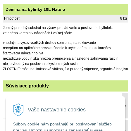
Zemina na bylinky 10L Natura
Hmotnosť
8 kg
Jemný prírodný substrát na výsev, presádzanie a pestovanie byliniek a
zeleného korenia v nádobách i voľnej pôde.
vhodný na výsev všetkých druhov semien aj na rezkovanie
receptúra na optimálne prevzdušnenie k urýchlenému rastu koreňov
štartovacia dávka hnojiva
nezadržuje vodu nízka hrozba premočenia a následne zahnívania rastlín
nie je vhodný na pestovanie kyslomilných rastlín
ZLOŽENIE: rašelina, kokosové vlákna, íl a prírodný vápenec, organické hnojivo
Súvisiace produkty
Hrantík Garden antracit viac veľkostí
1,60 €
s DPH
Vaše nastavenie cookies
Súbory cookie nám pomáhajú pri poskytovaní služieb
Miska pod hrantík Garden antracit viac
veľkostí
pre vás. Umožňujú spoznať a zapamätať si vaše