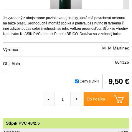
Je vyrobený z obojstranne pozinkovanej trubky, ktorá má povrchovú ochranu
na báze plastu.Jednoduchá montáž stĺpika a pletiva, bez nutnosti farbenia či
inej udržby počas celej životnosti, sú jeho veľkou prednosťou. Stĺpik je vhodný
k pletivám KLASIK PVC alebo k Panelu BRICO. Dodáva sa v zelenej farbe.
M+M Martinec
Výrobca:
604326
Obj. čislo:
9,50 €
Ceny s DPH
Do košíka
-
+
Stĺpik PVC 48/2.5