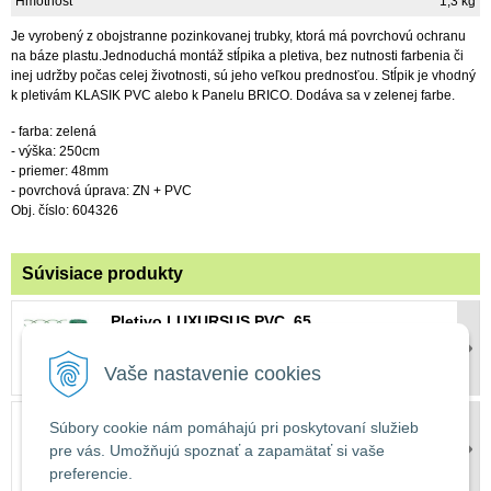
Hmotnosť
1,3 kg
Je vyrobený z obojstranne pozinkovanej trubky, ktorá má povrchovú ochranu
na báze plastu.Jednoduchá montáž stĺpika a pletiva, bez nutnosti farbenia či
inej udržby počas celej životnosti, sú jeho veľkou prednosťou. Stĺpik je vhodný
k pletivám KLASIK PVC alebo k Panelu BRICO. Dodáva sa v zelenej farbe.
- farba: zelená
- výška: 250cm
- priemer: 48mm
- povrchová úprava: ZN + PVC
Obj. číslo: 604326
Súvisiace produkty
Pletivo LUXURSUS PVC. 65
41,80 €
s DPH
Vaše nastavenie cookies
Pletivo LUXURSUS PVC. 90
Súbory cookie nám pomáhajú pri poskytovaní služieb
56,90 €
s DPH
pre vás. Umožňujú spoznať a zapamätať si vaše
preferencie.