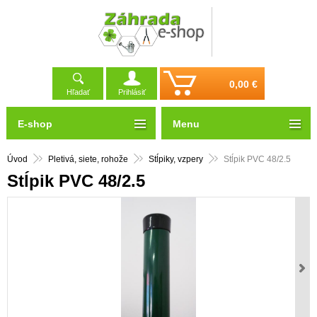
0,00 €
Hľadať
Prihlásiť
E-shop
Menu
Úvod
Pletivá, siete, rohože
Stĺpiky, vzpery
Stĺpik PVC 48/2.5
Stĺpik PVC 48/2.5