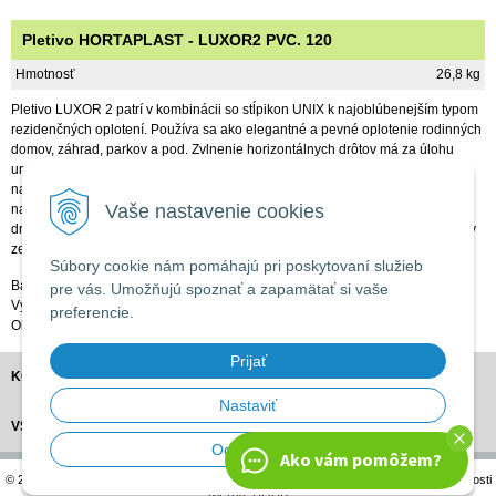
Pletivo HORTAPLAST - LUXOR2 PVC. 120
Hmotnosť
26,8 kg
Pletivo LUXOR 2 patrí v kombinácii so stĺpikon UNIX k najoblúbenejším typom
rezidenčných oplotení. Používa sa ako elegantné a pevné oplotenie rodinných
domov, záhrad, parkov a pod. Zvlnenie horizontálnych drôtov má za úlohu
urýchliť stekanie dažďovej vody z drôtov pletiva na zem. Pletivo nevyžaduje
napinák na šponovací drôt! Na vyšponovanie pletiva je potrebné použiť
Vaše nastavenie cookies
napínací hrebeň, ktorý nájdete v príslušenstve. Pletivo LUXOR 2 je vyrobené
drôtu s priemerom 2,0 / 2,50mm. Veľkosť oka je 50,8 x 101,6mm. Dodáva sa v
zelenej farbe Ral 6005.
Súbory cookie nám pomáhajú pri poskytovaní služieb
Balenie: 25m
pre vás. Umožňujú spoznať a zapamätať si vaše
Výška: 120cm
preferencie.
Obj. číslo: 903283
Prijať
KONTAKT
Nastaviť
VŠETKO O NÁKUPE
Odmietnuť
Ako vám pomôžem?
© 2026 APRO Záhradné centrum •
tvorba eshopu cez UNIobchod
,
webhosting
spoločnosti