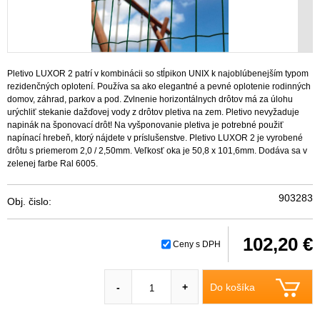
Pletivo LUXOR 2 patrí v kombinácii so stĺpikon UNIX k najoblúbenejším typom
rezidenčných oplotení. Používa sa ako elegantné a pevné oplotenie rodinných
domov, záhrad, parkov a pod. Zvlnenie horizontálnych drôtov má za úlohu
urýchliť stekanie dažďovej vody z drôtov pletiva na zem. Pletivo nevyžaduje
napinák na šponovací drôt! Na vyšponovanie pletiva je potrebné použiť
napínací hrebeň, ktorý nájdete v príslušenstve. Pletivo LUXOR 2 je vyrobené
drôtu s priemerom 2,0 / 2,50mm. Veľkosť oka je 50,8 x 101,6mm. Dodáva sa v
zelenej farbe Ral 6005.
903283
Obj. čislo:
102,20 €
Ceny s DPH
Do košíka
-
+