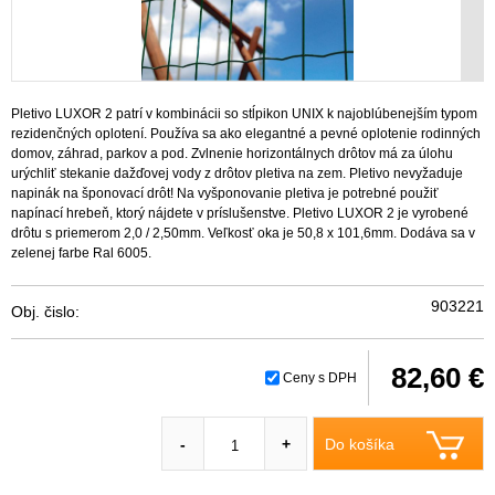
Pletivo LUXOR 2 patrí v kombinácii so stĺpikon UNIX k najoblúbenejším typom
rezidenčných oplotení. Používa sa ako elegantné a pevné oplotenie rodinných
domov, záhrad, parkov a pod. Zvlnenie horizontálnych drôtov má za úlohu
urýchliť stekanie dažďovej vody z drôtov pletiva na zem. Pletivo nevyžaduje
napinák na šponovací drôt! Na vyšponovanie pletiva je potrebné použiť
napínací hrebeň, ktorý nájdete v príslušenstve. Pletivo LUXOR 2 je vyrobené
drôtu s priemerom 2,0 / 2,50mm. Veľkosť oka je 50,8 x 101,6mm. Dodáva sa v
zelenej farbe Ral 6005.
903221
Obj. čislo:
82,60 €
Ceny s DPH
Do košíka
-
+