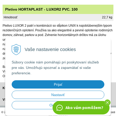
Pletivo HORTAPLAST - LUXOR2 PVC. 100
Hmotnosť
22,7 kg
Pletivo LUXOR 2 patrí v kombinácii so stĺpikon UNIX k najoblúbenejším typom
rezidenčných oplotení. Používa sa ako elegantné a pevné oplotenie rodinných
domov, záhrad, parkov a pod. Zvlnenie horizontálnych drôtov má za úlohu
urýchliť stekanie dažďovej vody z drôtov pletiva na zem. Pletivo nevyžaduje
napinák na šponovací drôt! Na vyšponovanie pletiva je potrebné použiť
Vaše nastavenie cookies
napínací hrebeň, ktorý nájdete v príslušenstve. Pletivo LUXOR 2 je vyrobené
drôtu s priemerom 2,0 / 2,50mm. Veľkosť oka je 50,8 x 101,6mm. Dodáva sa v
zelenej farbe Ral 6005.
Súbory cookie nám pomáhajú pri poskytovaní služieb
Balenie: 25m
pre vás. Umožňujú spoznať a zapamätať si vaše
Výška: 100cm
preferencie.
Obj. číslo: 903221
Prijať
KONTAKT
Nastaviť
VŠETKO O NÁKUPE
Odmietnuť
Ako vám pomôžem?
© 2026 APRO Záhradné centrum •
tvorba eshopu cez UNIobchod
,
webhosting
spoločnosti