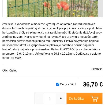
estetické, ekonomické a moderne vyzerajúce oplotenie záhrad rodinných
domov. Môžme ho využiť aj ako nosný prvok pre popínavé rastliny a pod. Jeho
horizontálne drôty sú zvlnené, čo má za úlohu urýchliť stečenie dažďovej vody
z drôtov na zem. Pletivo je vhodné na rovinatý, ale aj plynule klesajúci terén,
pri väčších nerovnostiach je treba robiť odskoky. Pletivo nevyžaduje napinák
na šponovací drôt! Na vyšponovanie pletiva je potrebné použiť napínací
hrebeň, ktorý nájdete v príslušenstve. Pletivo PLASTIROL je vyrobené drôtu s
priemerom 1,6 / 2,10mm. Veľkosť oka je 50,8 x 101,6mm. Dodáva sa v zelenej
farbe Ral 6005.
603634
Obj. čislo:
36,70 €
Ceny s DPH
Do košíka
-
+