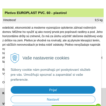
Pletivo EUROPLAST PVC. 60 - plastirol
Hmotnosť
9,5 kg
estetické, ekonomické a moderne vyzerajúce oplotenie záhrad rodinných
domov. Môžme ho využiť aj ako nosný prvok pre popínavé rastliny a pod. Jeho
horizontálne drôty sú zvlnené, čo má za úlohu urýchliť stečenie dažďovej vody
z drôtov na zem. Pletivo je vhodné na rovinatý, ale aj plynule klesajúci terén,
pri väčších nerovnostiach je treba robiť odskoky. Pletivo nevyžaduje napinák
na šponovací drôt! Na vyšponovanie pletiva je potrebné použiť napínací
hrebeň, ktorý nájdete v príslušenstve. Pletivo PLASTIROL je vyrobené drôtu s
Vaše nastavenie cookies
priemerom 1,6 / 2,10mm. Veľkosť oka je 50,8 x 101,6mm. Dodáva sa v zelenej
farbe Ral 6005.
Súbory cookie nám pomáhajú pri poskytovaní služieb
Balenie: 25m
Výška: 60cm
pre vás. Umožňujú spoznať a zapamätať si vaše
preferencie.
Obj. číslo: 603634
Prijať
KONTAKT
Nastaviť
VŠETKO O NÁKUPE