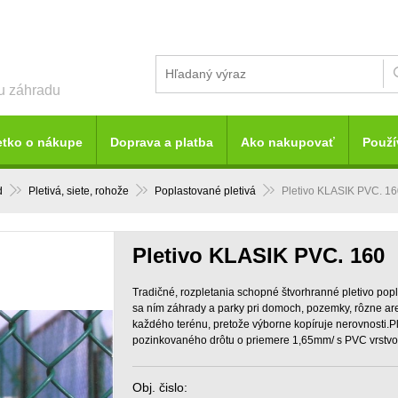
šu záhradu
etko o nákupe
Doprava a platba
Ako nakupovať
Použí
d
Pletivá, siete, rohože
Poplastované pletivá
Pletivo KLASIK PVC. 1
Pletivo KLASIK PVC. 160
Tradičné, rozpletania schopné štvorhranné pletivo pop
sa ním záhrady a parky pri domoch, pozemky, rôzne ar
každého terénu, pretože výborne kopíruje nerovnosti.P
pozinkovaného drôtu o priemere 1,65mm/ s PVC vrstv
Obj. čislo: