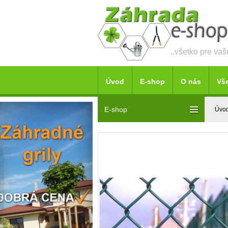
..všetko pre va
Úvod
E-shop
O nás
Vš
E-shop
Úvo