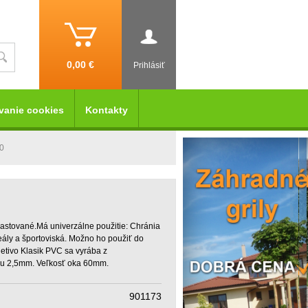
0,00 €
Prihlásiť
vanie cookies
Kontakty
60
lastované.Má univerzálne použitie: Chránia
eály a športoviská. Možno ho použiť do
letivo Klasik PVC sa vyrába z
ou 2,5mm. Veľkosť oka 60mm.
901173