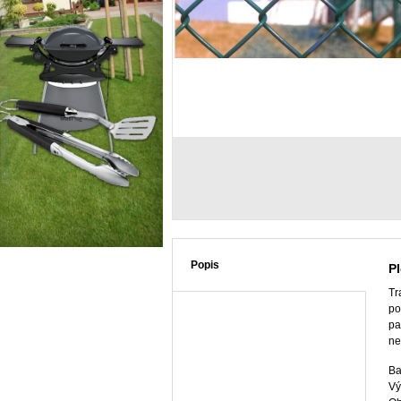
Popis
P
Tr
po
pa
ne
Ba
Vý