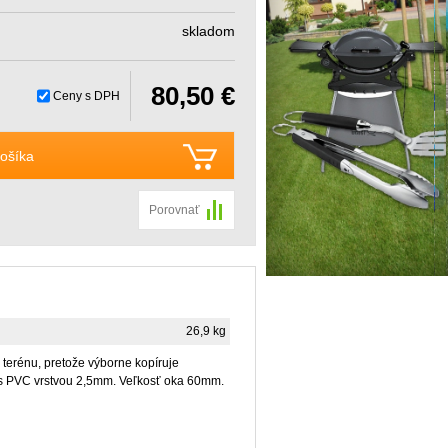
skladom
80,50 €
Ceny s DPH
ošíka
Porovnať
26,9 kg
terénu, pretože výborne kopíruje
 s PVC vrstvou 2,5mm. Veľkosť oka 60mm.