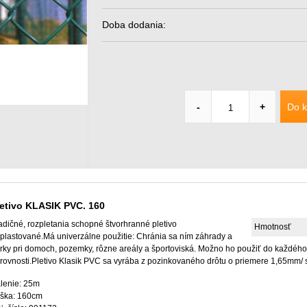
Doba dodania:
Do k
-
+
letivo KLASIK PVC. 160
adičné, rozpletania schopné štvorhranné pletivo
Hmotnosť
plastované.Má univerzálne použitie: Chránia sa ním záhrady a
rky pri domoch, pozemky, rôzne areály a športoviská. Možno ho použiť do každého 
rovnosti.Pletivo Klasik PVC sa vyrába z pozinkovaného drôtu o priemere 1,65mm/
lenie: 25m
ška: 160cm