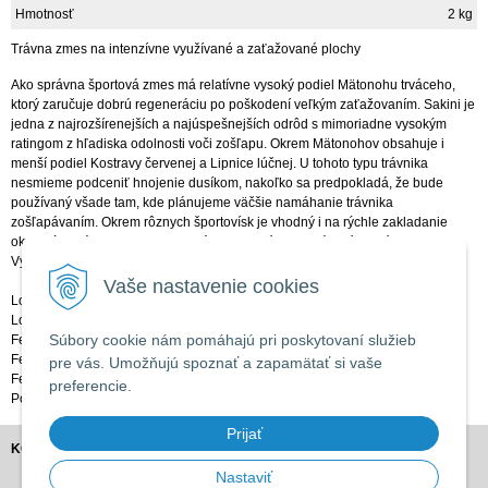
Hmotnosť
2 kg
Trávna zmes na intenzívne využívané a zaťažované plochy
Ako správna športová zmes má relatívne vysoký podiel Mätonohu trváceho,
ktorý zaručuje dobrú regeneráciu po poškodení veľkým zaťažovaním. Sakini je
jedna z najrozšírenejších a najúspešnejších odrôd s mimoriadne vysokým
ratingom z hľadiska odolnosti voči zošľapu. Okrem Mätonohov obsahuje i
menší podiel Kostravy červenej a Lipnice lúčnej. U tohoto typu trávnika
nesmieme podceniť hnojenie dusíkom, nakoľko sa predpokladá, že bude
používaný všade tam, kde plánujeme väčšie namáhanie trávnika
zošľapávaním. Okrem rôznych športovísk je vhodný i na rýchle zakladanie
okrasných trávnikov ako aj pre trávniky, ktoré tvoria súvislé veľké plochy.
Výsevok: 3-4 kg/100 m²
Vaše nastavenie cookies
Lolium perene Mätonoh trváci SAKINI 17,5%
Lolium perene Mätonoh trváci AHOJ 15%
Súbory cookie nám pomáhajú pri poskytovaní služieb
Festuca rubra rubra Kostrava červená dlhovýbež. PERNILLE 20%
Festuca rubra rubra Kostrava červená dlhovýbež. SUZETTE 7,5%
pre vás. Umožňujú spoznať a zapamätať si vaše
Festuca rubra rubra Kostrava červená dlhovýbež. FEROTA 30%
preferencie.
Poa pratensis Lipnica lúčna SOBRA 10%
Prijať
KONTAKT
Nastaviť