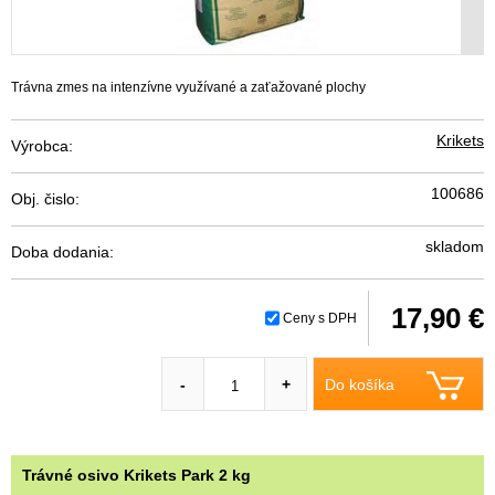
Trávna zmes na intenzívne využívané a zaťažované plochy
Krikets
Výrobca:
100686
Obj. čislo:
skladom
Doba dodania:
17,90 €
Ceny s DPH
Do košíka
-
+
Trávné osivo Krikets Park 2 kg