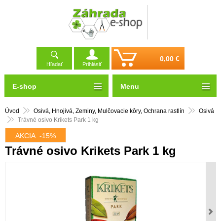
0,00 €
Hľadať
Prihlásiť
E-shop
Menu
Úvod
Osivá, Hnojivá, Zeminy, Mulčovacie kôry, Ochrana rastlín
Osivá
Trávné osivo Krikets Park 1 kg
AKCIA
-15%
Trávné osivo Krikets Park 1 kg