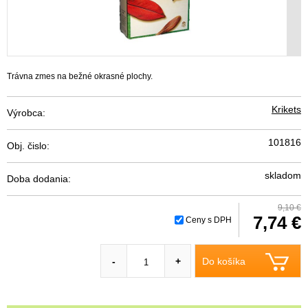
Trávna zmes na bežné okrasné plochy.
Krikets
Výrobca:
101816
Obj. čislo:
skladom
Doba dodania:
9,10 €
7,74 €
Ceny s DPH
Do košíka
-
+