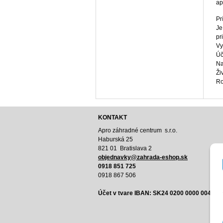
ap
Pr
Je
pr
Vy
Úč
Na
Ži
Ro
KONTAKT
Apro záhradné centrum s.r.o.
Haburská 25
821 01 Bratislava 2
o
bjednavky@zahrada-eshop.sk
0918 851 725
0918 867 506
Účet v tvare IBAN:
SK24 0200 0000 0040 8