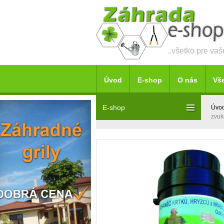
..všetko pre va
Úvod
E-shop
O nás
Vš
E-shop
Úvo
zvu