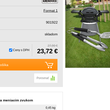
Format 1
901922
skladom
27,90 €
23,72 €
Ceny s DPH
ošíka
Porovnať
sa meniacim zvukom
0,45 kg