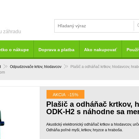
šu záhradu
etko o nákupe
Doprava a platba
Ako nakupovať
Použí
d
Odpudzovače krtov, hlodavcov
Plašič a odháňač krtkov, hlodavcov, h
kom
AKCIA
-15%
Plašič a odháňač krtkov, 
ODK-H2 s náhodne sa me
Akustický elektronický odháňač krtkov a hlodavcov, urč
Odháňa poľné myši, krtkov, hryzce a hraboša.