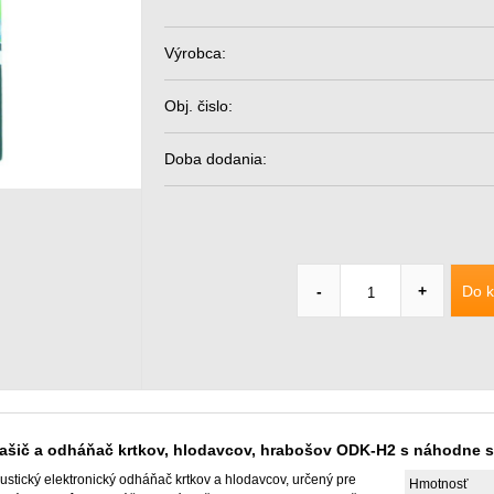
Výrobca:
Obj. čislo:
Doba dodania:
Do k
-
+
lašič a odháňač krtkov, hlodavcov, hrabošov ODK-H2 s náhodne 
ustický elektronický odháňač krtkov a hlodavcov, určený pre
Hmotnosť