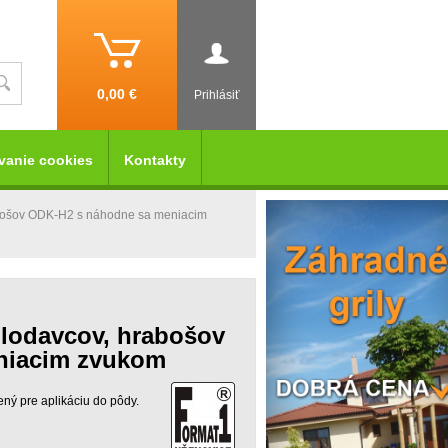
0,00 €
Prihlásiť
vanie cookies
Kontakty
rabošov ODK-H2 s náhodne sa meniacim
hlodavcov, hrabošov
niacim zvukom
ený pre aplikáciu do pôdy.