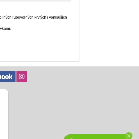
do iných ľubovoľných krytých i vonkajších
ávkami.