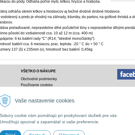
likáciu do pôdy. Odháňa poľné myši, krtkov, hryzce a hraboša.
ístroj odháňa okrem krtkov a hlodavcov aj bežné drobné drobné hlodavce.
 vodotesný a preto je vhodný na záhrady, trávniky, do parkov, na golfové ihriská a 
iestorov.
dáva prelaďované, nepravidelne dlhé počuteľné tóny s nepravidelne dlhými prest
inne pôsobí do vzdialenosti cca. 10 až 12 m (cca. 400 m)
pájanie: 6 ks batérií rady "C" (R14, "stredné monočlánky").
votnosť batérií cca. 6 mesiacov, prac. teplota: -20 ° C do + 50 ° C
zmery 137 (š) x 235mm (v), hmotnosť bez batérií: 0,45kg
VŠETKO O NÁKUPE
Obchodné podmienky
Používanie cookies
Doprava a platba
Ako nakupovať
Vaše nastavenie cookies
Ochrana osobných údajov
Vyhlásenie o prístupnosti
Súbory cookie nám pomáhajú pri poskytovaní služieb pre vás.
032 9153
Umožňujú spoznať a zapamätať si vaše preferencie.