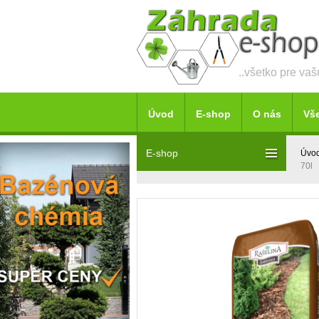
..všetko pre va
Úvod
E-shop
O nás
Vš
E-shop
Úvo
70l