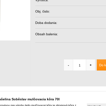
Výrobca:
Obj. čislo:
Doba dodania:
Obsah balenia:
Do k
-
+
ašelina Soběslav mulčovacia kôra 70l
rovinou pre výrobu tejto mulčovacej kôry je stromová kôra z