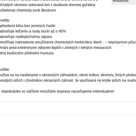
Hmotnosť
ličnatých stromov vyberaná len z dodávok drevnej guľatiny
ošetrenej chemicky proti škodcom.
nefity:
vytriedená kôra bez jemných častíc
zabraňuje klíčeniu a rastu burín až o 90%
zabraňuje nadbytočnému výparu
umožňuje nahradenie používania chemických herbicídov, ktoré - -- nepriaznivo pôso
chráni pred extrémnymi výkyvmi teplôt v zimných i letných mesiacoch
zdroj budúceho pôdneho humusu
užitie:
užíva sa na nastielanie v okrasných záhradách, okolo kríkov, stromov, živých plotov
ávnatých plôch i chodníkov okrasných záhrad. Je využívaná na krytie plôch na svah
i objednávke vo väčšom množstve dopravu naceňujeme individuálne!