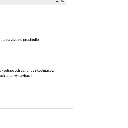
17 kg
bia na životné prostredie
, kvetinových záhonov i kvetináčov,
och aj po výstavbách.