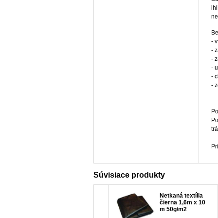
ih
ne
Be
- 
- 
- 
- 
- 
- 
Po
Po
tr
Pr
Súvisiace produkty
Netkaná textília
čierna 1,6m x 10
m 50g/m2