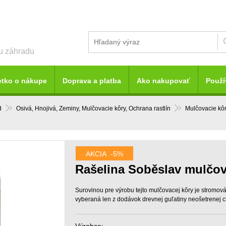
šu záhradu
etko o nákupe
Doprava a platba
Ako nakupovať
Použí
d
Osivá, Hnojivá, Zeminy, Mulčovacie kôry, Ochrana rastlín
Mulčovacie kô
AKCIA
-5%
Rašelina Soběslav mulčov
Surovinou pre výrobu tejto mulčovacej kôry je stromová
vyberaná len z dodávok drevnej guľatiny neošetrenej 