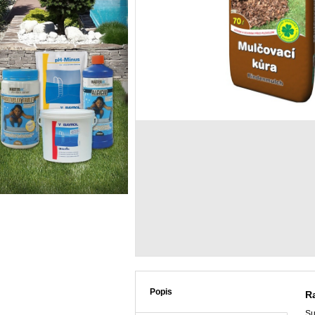
Popis
R
Su