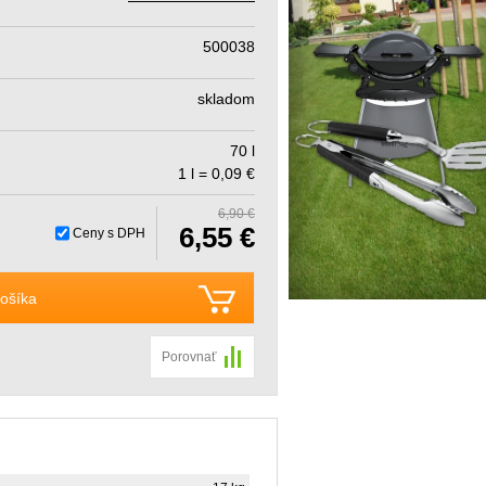
500038
skladom
70 l
1 l = 0,09 €
6,90 €
6,55 €
Ceny s DPH
ošíka
Porovnať