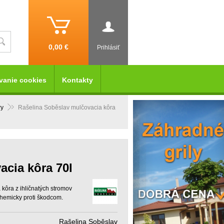
0,00 €
Prihlásiť
vanie cookies
Kontakty
ry
Rašelina Soběslav mulčovacia kôra
acia kôra 70l
 kôra z ihličnatých stromov
chemicky proti škodcom.
Rašelina Soběslav