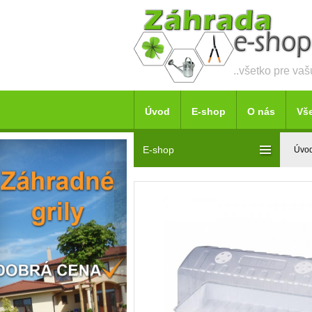
..všetko pre va
Úvod
E-shop
O nás
Vš
E-shop
Úvo