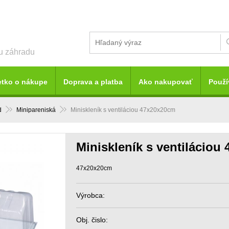
šu záhradu
etko o nákupe
Doprava a platba
Ako nakupovať
Použí
d
Minipareniská
Miniskleník s ventiláciou 47x20x20cm
Miniskleník s ventiláciou
47x20x20cm
Výrobca:
Obj. čislo: