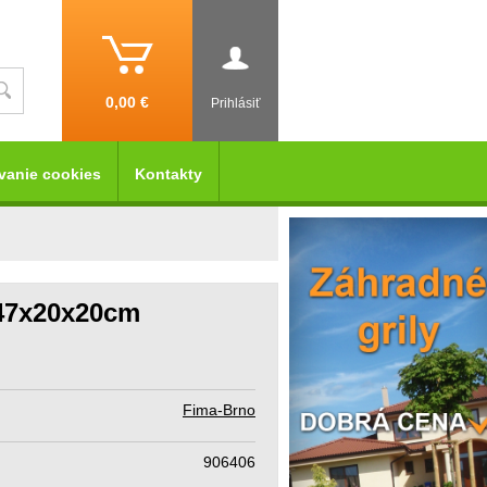
0,00 €
Prihlásiť
vanie cookies
Kontakty
 47x20x20cm
Fima-Brno
906406