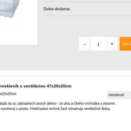
Doba dodania:
Do k
-
+
iniskleník s ventiláciou 47x20x20cm
x20x20cm
Hmotnosť
ladá sa zo základnych dvoch dielov - zo dna a číreho vrchnáka s otvormi.
 vyrobený z plastu. Priehľadná vrchná časť obsahuje ventilačné škáry.