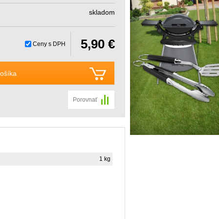
skladom
5,90 €
Ceny s DPH
ošíka
Porovnať
1 kg