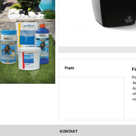
Popis
F
Po
-f
-t
-v
-r
KONTAKT