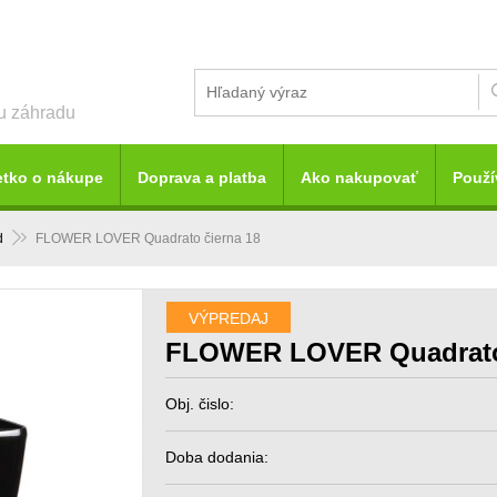
šu záhradu
etko o nákupe
Doprava a platba
Ako nakupovať
Použí
d
FLOWER LOVER Quadrato čierna 18
VÝPREDAJ
FLOWER LOVER Quadrato 
Obj. čislo:
Doba dodania: