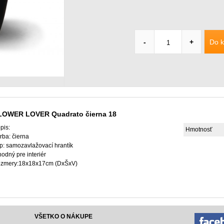
Do k
-
+
LOWER LOVER Quadrato čierna 18
pis:
Hmotnosť
arba: čierna
yp: samozavlažovací hrantík
hodný pre interiér
ozmery:18x18x17cm (DxŠxV)
VŠETKO O NÁKUPE