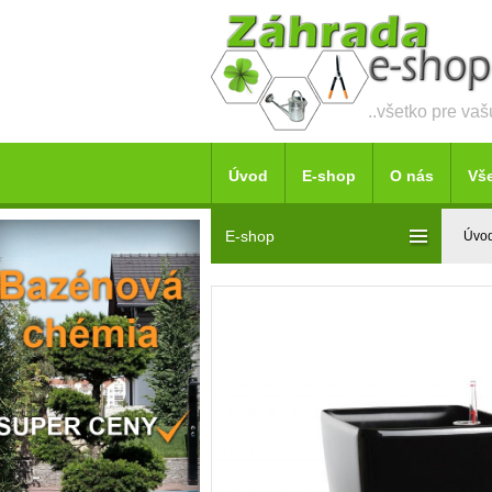
..všetko pre va
Úvod
E-shop
O nás
Vš
E-shop
Úvo