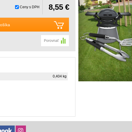
8,55 €
Ceny s DPH
ošíka
Porovnať
0,404 kg