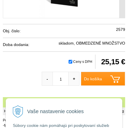
2579
Obj. čislo:
skladom, OBMEDZENÉ MNOŽSTVO
Doba dodania:
25,15 €
Ceny s DPH
Do košíka
-
+
FLOWER LOVER Triangle čierna 21
Vaše nastavenie cookies
Hmotnosť
1,21 kg
Popis:
Súbory cookie nám pomáhajú pri poskytovaní služieb
-farba: čierna