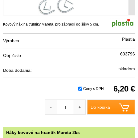
Kovový hák na truhlíky Mareta, pro zábradlí do šířky 5 cm.
Plastia
Výrobca:
603796
Obj. čislo:
skladom
Doba dodania:
6,20 €
Ceny s DPH
Do košíka
-
+
Háky kovové na hrantík Mareta 2ks