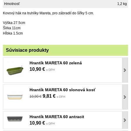
Hmotnosť
1,2 kg
Kovový hák na truhlíky Mareta, pro zábradlí do šířky 5 cm.
Výška 27.5cm
Šírka 11cm
Hĺbka 1.5cm
Súvisiace produkty
Hrantík MARETA 60 zelená
10,90 €
s DPH
Hrantík MARETA 60 slonová kosť
9,81 €
10,90 €
s DPH
Hrantík MARETA 60 antracit
10,90 €
s DPH