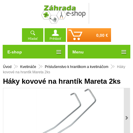
0,00 €
Hľadať
Prihlásiť
E-shop
Menu
Úvod
Kvetináče
Príslušenstvo k hrantíkom a kvetináčom
Háky
kovové na hrantík Mareta 2ks
Háky kovové na hrantík Mareta 2ks