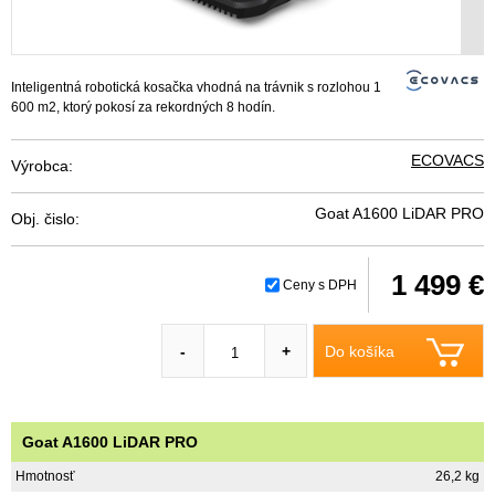
Inteligentná robotická kosačka vhodná na trávnik s rozlohou 1
600 m2, ktorý pokosí za rekordných 8 hodín.
ECOVACS
Výrobca:
Goat A1600 LiDAR PRO
Obj. čislo:
1 499 €
Ceny s DPH
Do košíka
-
+
Goat A1600 LiDAR PRO
Hmotnosť
26,2 kg