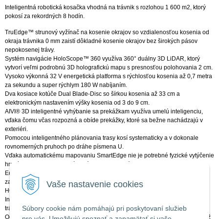
Inteligentná robotická kosačka vhodná na trávnik s rozlohou 1 600 m2, ktorý
pokosí za rekordných 8 hodín.
TruEdge™ strunový vyžínač na kosenie okrajov so vzdialenosťou kosenia od
okraja trávnika 0 mm zaistí dôkladné kosenie okrajov bez širokých pásov
nepokosenej trávy.
Systém navigácie HoloScope™ 360 využíva 360° duálny 3D LiDAR, ktorý
vytvorí veľmi podrobnú 3D holografickú mapu s presnosťou polohovania 2 cm.
Vysoko výkonná 32 V energetická platforma s rýchlosťou kosenia až 0,7 metra
za sekundu a super rýchlym 180 W nabíjaním.
Dva kosiace kotúče Dual Blade-Disc so šírkou kosenia až 33 cm a
elektronickým nastavením výšky kosenia od 3 do 9 cm.
AIVI® 3D inteligentné vyhýbanie sa prekážkam využíva umelú inteligenciu,
vďaka čomu včas rozpozná a obíde prekážky, ktoré sa bežne nachádzajú v
exteriéri.
Pomocou inteligentného plánovania trasy kosí systematicky a v dokonale
rovnomerných pruhoch po dráhe písmena U.
Vďaka automatickému mapovaniu SmartEdge nie je potrebné fyzické vytýčenie
hraníc pomocou obvodových káblov ani manuálne mapovanie.
Editácia mapy, rozdelenie na oblasti s vlastnými nastaveniami, nastavenie
zakázaných zón a týždenný plán kosenia na pár klikov v aplikácii ECOVACS
Vaše nastavenie cookies
HOME.
Inteligentný strážnik záhrady Smart Garden Keeper umožňuje pohľad na
Súbory cookie nám pomáhajú pri poskytovaní služieb
trávnik na diaľku v reálnom čase.
Ochrana IPX6, hlučnosť menej ako 62 dB a zdolávanie svahov so sklonom až
pre vás. Umožňujú spoznať a zapamätať si vaše