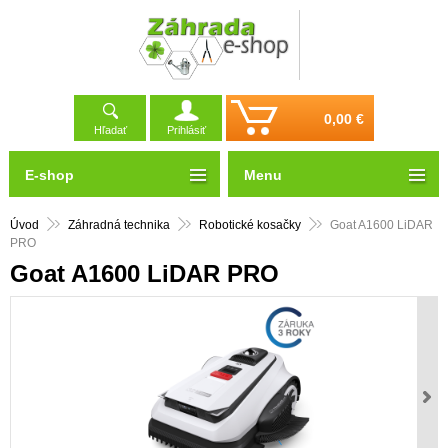
0,00 €
Hľadať
Prihlásiť
E-shop
Menu
Úvod
Záhradná technika
Robotické kosačky
Goat A1600 LiDAR
PRO
Goat A1600 LiDAR PRO