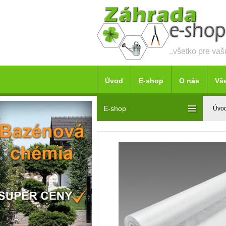
..všetko pre va
Úvod
E-shop
O nás
Vš
E-shop
Úvo