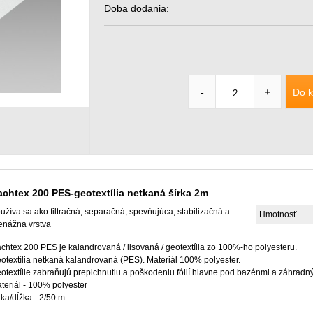
Doba dodania:
Do k
-
+
achtex 200 PES-geotextília netkaná šírka 2m
užíva sa ako filtračná, separačná, spevňujúca, stabilizačná a
Hmotnosť
enážna vrstva
chtex 200 PES je kalandrovaná / lisovaná / geotextília zo 100%-ho polyesteru.
otextília netkaná kalandrovaná (PES). Materiál 100% polyester.
otextílie zabraňujú prepichnutiu a poškodeniu fólií hlavne pod bazénmi a záhradný
teriál - 100% polyester
rka/dĺžka - 2/50 m.