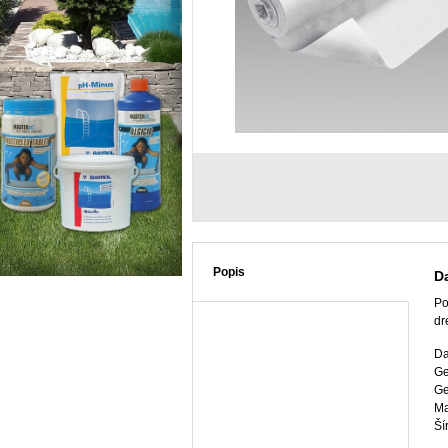
Popis
D
Po
dr
Da
Ge
Ge
Ma
Ší