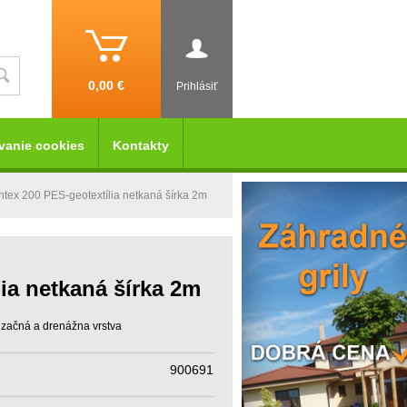
0,00 €
Prihlásiť
vanie cookies
Kontakty
tex 200 PES-geotextília netkaná šírka 2m
ia netkaná šírka 2m
lizačná a drenážna vrstva
900691