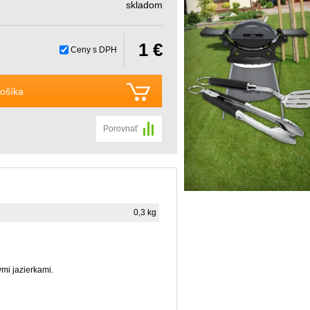
skladom
1 €
Ceny s DPH
ošíka
Porovnať
0,3 kg
mi jazierkami.