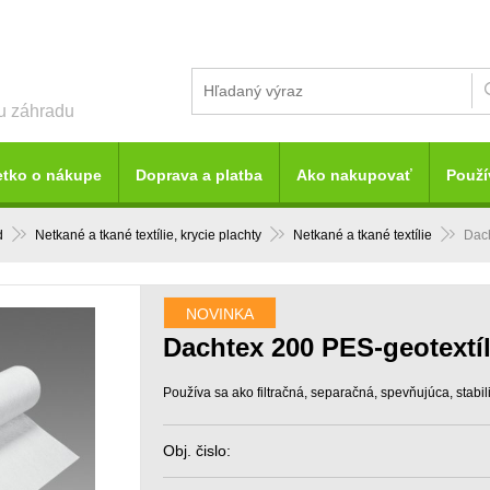
šu záhradu
etko o nákupe
Doprava a platba
Ako nakupovať
Použí
d
Netkané a tkané textílie, krycie plachty
Netkané a tkané textílie
Dach
NOVINKA
Dachtex 200 PES-geotextíl
Používa sa ako filtračná, separačná, spevňujúca, stabi
Obj. čislo: