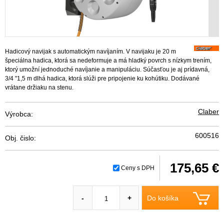
Hadicový navijak s automatickým navíjaním. V navijaku je 20 m
špeciálna hadica, ktorá sa nedeformuje a má hladký povrch s nízkym trením,
ktorý umožní jednoduché navíjanie a manipuláciu. Súčasťou je aj prídavná,
3/4 "1,5 m dlhá hadica, ktorá slúži pre pripojenie ku kohútiku. Dodávané
vrátane držiaku na stenu.
Claber
Výrobca:
600516
Obj. čislo:
175,65 €
Ceny s DPH
Do košíka
-
+