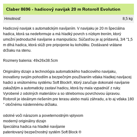
Claber 8696 - hadicový navijak 20 m Rotoroll Evolution
Hmotnosť
8,5 kg
Hadicový navijak s automatickým navíjaním. V navijaku je 20 m špeciálna
hadica, ktorá sa nedeformuje a má hladký povrch s nízkym trením, ktorý
umožní jednoduché navíjanie a manipuláciu. Súčasťou je aj prídavná, 3/4 "1,5
m dlhá hadica, ktorá slúži pre pripojenie ku kohútiku. Dodávané vrátane
držiaku na stenu.
Rozmery balenia: 49x26x38.5cm
Originálny dizajn a technológia automatického hadicového navijaku,
inovatívny svojím pohodlím a bezpečným používaním vďaka hladkej navíjacej
hadici a vnútornému systému Soft Block®, ktorý zaručuje dokonalé navíjanie
zakaždým a automaticky zastaví hadicu, ktorá by mala vypadnúť z ruky.
Vyrobené z odolných materiálov a so striebornou povrchovou úpravou.
Rotoroll je ideálnym riešením pre terasu alebo malú záhradu, a to aj vďaka 180
° otočnému nástennému držiaku.
odolné voči nárazom a poveternostným vplyvom
moderný originálny dizajn
špeciálna hadica na hladké navíjanie
patentovaný bezpečnostný systém Soft Block ®