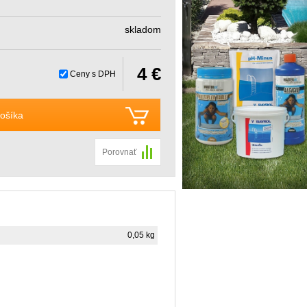
skladom
4 €
Ceny s DPH
ošíka
Porovnať
0,05 kg