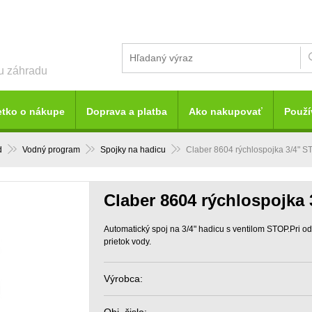
šu záhradu
etko o nákupe
Doprava a platba
Ako nakupovať
Použí
d
Vodný program
Spojky na hadicu
Claber 8604 rýchlospojka 3/4" 
Claber 8604 rýchlospojka
Automatický spoj na 3/4" hadicu s ventilom STOP.Pri o
prietok vody.
Výrobca: