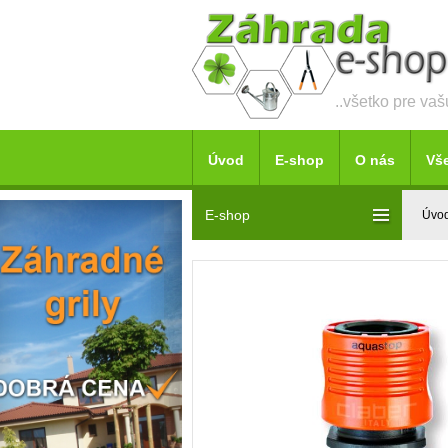
..všetko pre va
Úvod
E-shop
O nás
Vš
E-shop
Úvo