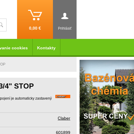
0,00 €
Prihlásiť
vanie cookies
Kontakty
STOP
 3/4" STOP
dpojení je automaticky zastavený
Claber
601899