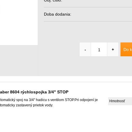
Obj. čislo:
Doba dodania:
Do k
-
+
laber 8604 rýchlospojka 3/4" STOP
tomatický spoj na 3/4" hadicu s ventilom STOP.Pri odpojení je
Hmotnosť
tomaticky zastavený prietok vody.