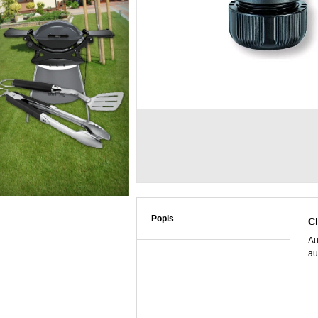
Popis
C
Au
au