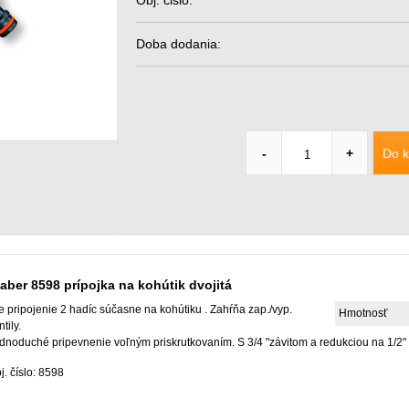
Obj. čislo:
Doba dodania:
Do k
-
+
aber 8598 prípojka na kohútik dvojitá
e pripojenie 2 hadíc súčasne na kohútiku . Zahŕňa zap./vyp.
Hmotnosť
tily.
dnoduché pripevnenie voľným priskrutkovaním. S 3/4 "závitom a redukciou na 1/2" 
j. číslo: 8598