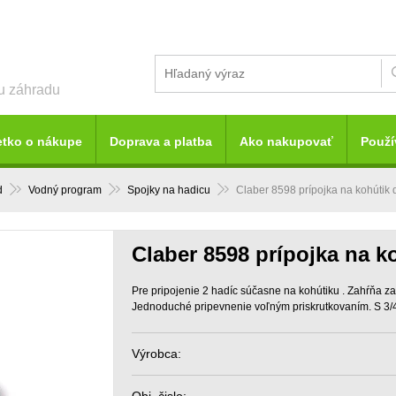
šu záhradu
etko o nákupe
Doprava a platba
Ako nakupovať
Použí
d
Vodný program
Spojky na hadicu
Claber 8598 prípojka na kohútik d
Claber 8598 prípojka na ko
Pre pripojenie 2 hadíc súčasne na kohútiku . Zahŕňa zap
Jednoduché pripevnenie voľným priskrutkovaním. S 3/4 
Výrobca: