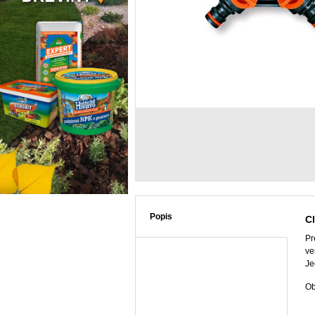
Popis
Cl
Pr
ven
Je
Ob