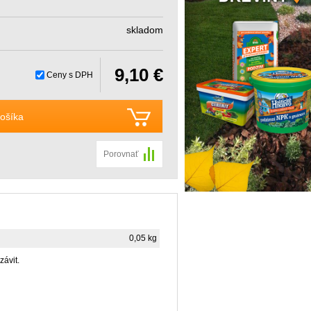
skladom
9,10 €
Ceny s DPH
ošíka
Porovnať
0,05 kg
závit.