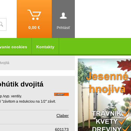
0,00 €
Prihlásiť
vanie cookies
Kontakty
vojitá
hútik dvojitá
./vyp. ventily.
"závitom a redukciou na 1/2" závit.
Claber
601173