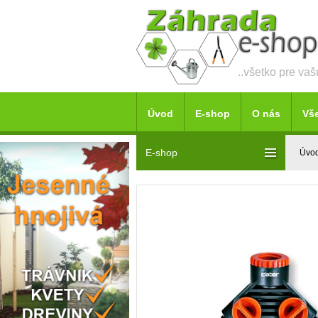
..všetko pre va
Úvod
E-shop
O nás
Vš
E-shop
Úvo