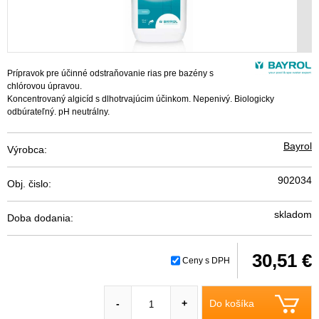
Prípravok pre účinné odstraňovanie rias pre bazény s
chlórovou úpravou.
Koncentrovaný algicíd s dlhotrvajúcim účinkom. Nepenivý. Biologicky
odbúrateľný. pH neutrálny.
Bayrol
Výrobca:
902034
Obj. čislo:
skladom
Doba dodania:
30,51 €
Ceny s DPH
Do košíka
-
+