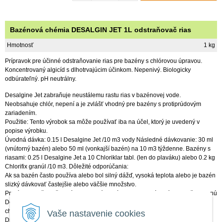
Bazénová chémia DESALGIN JET 1L odstraňovač rias
Hmotnosť
1 kg
Prípravok pre účinné odstraňovanie rias pre bazény s chlórovou úpravou.
Koncentrovaný algicíd s dlhotrvajúcim účinkom. Nepenivý. Biologicky
odbúrateľný. pH neutrálny.
Desalgine Jet zabraňuje neustálemu rastu rias v bazénovej vode.
Neobsahuje chlór, nepení a je zvlášť vhodný pre bazény s protiprúdovým
zariadením.
Použitie: Tento výrobok sa môže používať iba na účel, ktorý je uvedený v
popise výrobku.
Úvodná dávka: 0.15 l Desalgine Jet /10 m3 vody Následné dávkovanie: 30 ml
(vnútorný bazén) alebo 50 ml (vonkajší bazén) na 10 m3 týždenne. Bazény s
riasami: 0.25 l Desalgine Jet a 10 Chloriklar tabl. (len do plaváku) alebo 0.2 kg
Chlorifix granúl /10 m3. Dôležité odporúčania:
Ak sa bazén často používa alebo bol silný dážď, vysoká teplota alebo je bazén
slizký dávkovať častejšie alebo väčšie množstvo.
Prosíme dodržujte špeciálne informácie výrobcu ak bazénovú vodu ošetrovanú
Desalgine-om Jet vypúšťate do vôd, v ktorých žijú ryby. Nemiešajte s inými
chemikáliami. Bezpečnostné upozornenie pre koncentrovaný výrobok : S 1/2:
Vaše nastavenie cookies
Držať zatvorené a mimo dosahu detí S 26: V prípade kontaktu s očami